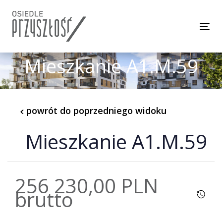
Skip
Skip
links
to
Tog
content
Mieszkanie A1.M.59
powrót do poprzedniego widoku
Mieszkanie A1.M.59
256 230,00 PLN
brutto