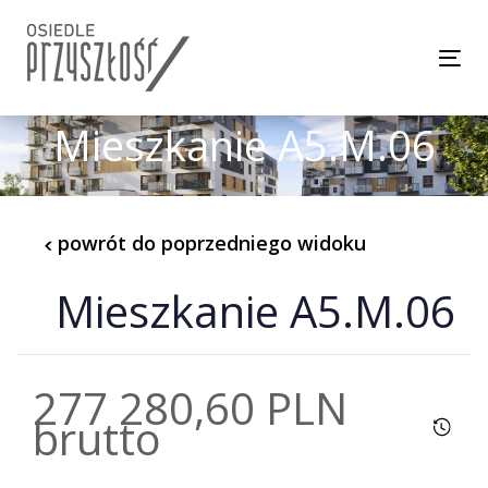
Skip
Skip
links
to
Tog
content
Mieszkanie A5.M.06
powrót do poprzedniego widoku
Mieszkanie A5.M.06
277 280,60 PLN
brutto