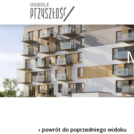
Skip
Skip
links
to
content
powrót do poprzedniego widoku