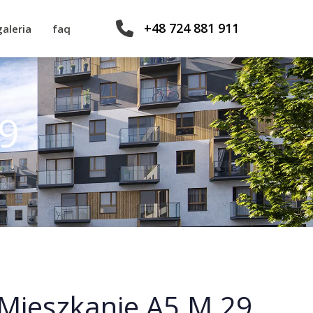
+48 724 881 911
galeria
faq
9
Mieszkanie A5.M.29