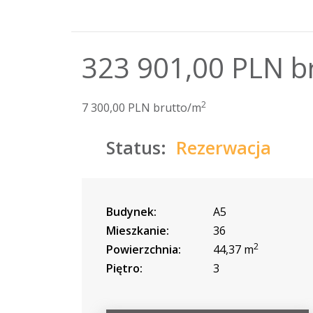
323 901,00 PLN b
2
7 300,00 PLN brutto/m
Status:
Rezerwacja
Budynek:
A5
Mieszkanie:
36
2
Powierzchnia:
44,37 m
Piętro:
3