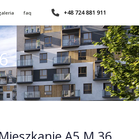
+48 724 881 911
galeria
faq
6
Mieszkanie A5.M.36