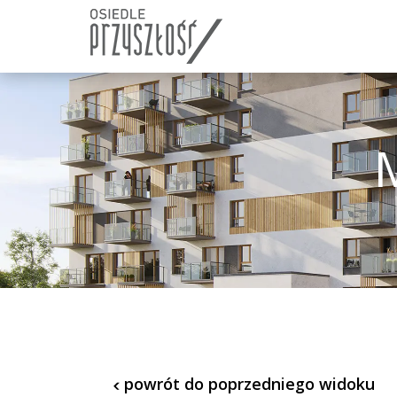
Skip
Skip
links
to
content
powrót do poprzedniego widoku