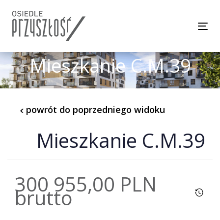
Skip
Skip
links
to
Tog
content
Mieszkanie C.M.39
powrót do poprzedniego widoku
Mieszkanie C.M.39
300 955,00 PLN
brutto